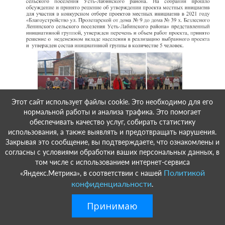
Этот сайт использует файлы cookie. Это необходимо для его
нормальной работы и анализа трафика. Это помогает
обеспечивать качество услуг, собирать статистику
использования, а также выявлять и предотвращать нарушения.
Закрывая это сообщение, вы подтверждаете, что ознакомлены и
Уважаемые жители Ленинского сельского поселения!
согласны с условиями обработки ваших персональных данных, в
том числе с использованием интернет-сервиса
На территории Краснодарского края реализуется проект
Политикой
«Яндекс.Метрика», в соответствии с нашей
«Программа поддержки местных инициатив». Его суть в
конфиденциальности
.
том, что на решение наиболее важных для сельских
поселений задач на конкурсной основе выделяются краевые
Принимаю
субсидии. Участие той или иной территории в программе во
многом зависит от активности ее населения. Подобная