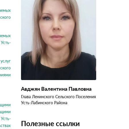
ваемых
ского
яемых
Усть-
услуг
ского
ниями
Авджян Валентина Павловна
Глава Ленинского Сельского Поселения
Усть-Лабинского Района
-щими
ющими
Усть-
Полезные ссылки
ствах