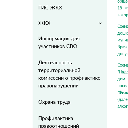
обще
ГИС ЖКХ
18 м
котор
ЖКХ
Схе
дош
Информация для
муниц
участников СВО
Врач
допус
Деятельность
Схем
территориальной
"Над
комисссии о профиактике
дом к
правонарушений
посе
"Физ
(дал
Охрана труда
алко
Профилактика
правоотношений