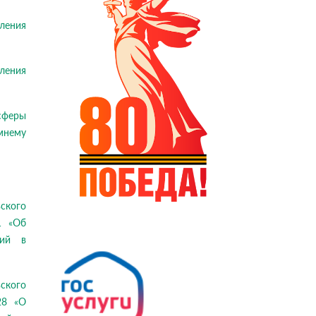
ления
ления
сферы
мнему
ьского
1 «Об
ний в
ьского
28 «О