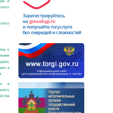
ций и
ского
ского
лиц о
ением
арка,
ции, в
а
ося в
ьного
йства