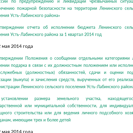
ссии по предупреждению и ликвидации чрезвычайных ситуа
печению пожарной безопасности на территории Ленинского сель
ения Усть-Лабинского района»
тверждении отчета об исполнении бюджета Ленинского сель
ения Усть-Лабинского района за 1 квартал 2014 год
2 мая 2014 года
тверждении Положения о сообщении отдельными категориями 
чении подарка в связи с их должностным положением или исполн
служебных (должностных) обязанностей, сдачи и оценки под
зации (выкупа) и зачисления средств, вырученных от его реализа
истрации Ленинского сельского поселения Усть-Лабинского район
становлении размера земельного участка, находящег
дарственной или муниципальной собственности, для индивидуал
щного строительства или для ведения личного подсобного хозя
данам, имеющим трех и более детей
2 мая 2014 года