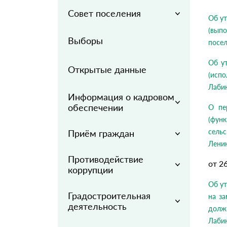
Совет поселения
Об ут
(вып
Выборы
посел
Об у
Открытые данные
(исп
Лаби
Информация о кадровом
обеспечении
О пе
(фун
сель
Приём граждан
Ленин
Противодействие
от 2
коррупции
Об у
Градостроительная
на з
деятельность
долж
Лаби