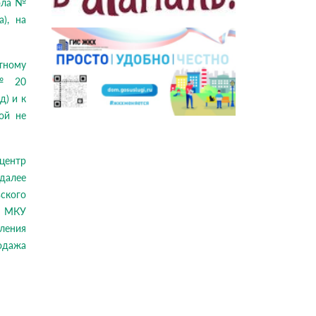
ола №
), на
ному
 №20
д) и к
ой не
центр
далее
ьского
к МКУ
ления
одажа