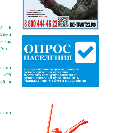
ося в
зации
ьских
Усть-
ьского
1 «Об
ний в
ского