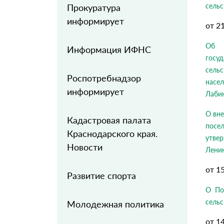
сельс
Прокуратура
информирует
от 2
Об у
Информация ИФНС
госу
сель
Роспотребнадзор
насе
информирует
Лаби
О вне
Кадастровая палата
посе
Краснодарского края.
утве
Новости
Лени
от 1
Развитие спорта
О По
сельс
Молодежная политика
от 1