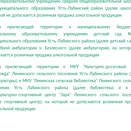
образовательному учреждению средняя общеобразовательная шк
униципального образования Усть-Лабинский район (далее школа
ой не допускается розничная продажа алкогольной продукции
ма прилегающей территории к муниципальному бюджет
кольному образовательному учреждению детский сад
ипального образования Усть-Лабинского района (далее детский са
ебной амбулатории х. Безлесного (далее амбулатория), на котор
кается розничная продажа алкогольной продукции
а прилегающей территории к МКУ "Культурно-досуговый 
ежда" Ленинского сельского поселения Усть-Лабинского района (
ультуры), к МКУ "Ленинская сельская библиотека" Ленинского сел
ления Усть Лабинского района (далее библиотека) и 
культурно-спортивный центр "Заря" Ленинского сельского посе
ее спортивный центр), на которой не допускается розничная пр
гольной продукции