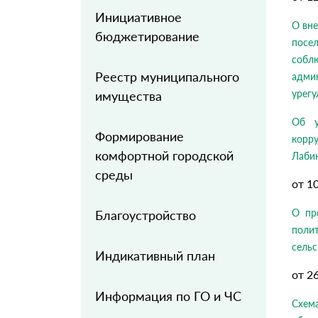
Инициативное
О вне
бюджетирование
посел
собл
Реестр муниципального
адми
урегу
имущества
Об у
Формирование
корр
комфортной городской
Лабин
среды
от 1
О пр
Благоустройство
поли
сельс
Индикативный план
от 2
Информация по ГО и ЧС
Схе