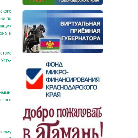
ьского
сии по
жащих
она и
ствие
Усть-
ными,
ского
ному