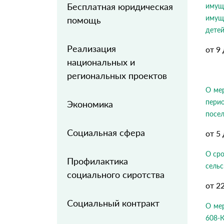
Бесплатная юридическая
имуще
имущ
помощь
дете
Реализация
от 9
национальных и
региональных проектов
О ме
пери
Экономика
посел
Социальная сфера
от 5
О сро
Профилактика
сельс
социального сиротства
от 2
Социальный контракт
О мер
608-