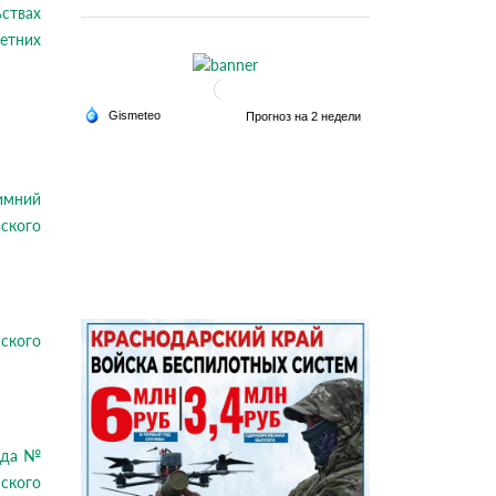
ьствах
етних
имний
ского
нского
года №
ского