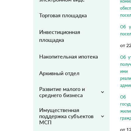
коми
обес
Торговая площадка
посел
Об у
Инвестиционная
посел
площадка
от 2
Накопительная ипотека
Об у
полу
ими 
Архивный отдел
реали
админ
Развитие малого и
среднего бизнеса
Об у
госу
Имущественная
жили
поддержка субъектов
граж
МСП
от 1