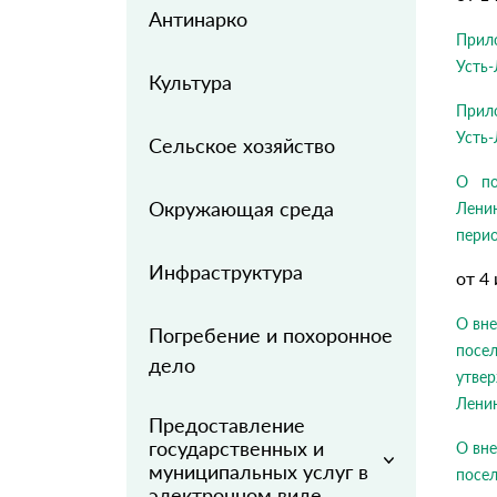
Антинарко
Прил
Усть-
Культура
Прил
Усть-
Сельское хозяйство
О по
Окружающая среда
Лени
перио
Инфраструктура
от 4
О вне
Погребение и похоронное
посе
дело
утве
Лени
Предоставление
государственных и
О вне
муниципальных услуг в
посе
электронном виде